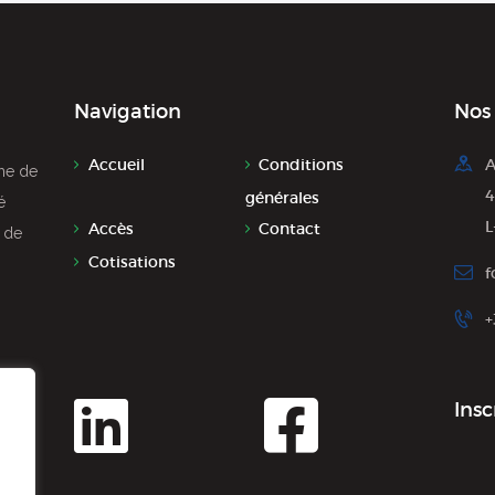
Navigation
Nos
Accueil
Conditions
A
̀me de
4
générales
́
L
Accès
Contact
r de
Cotisations
f
+
Insc