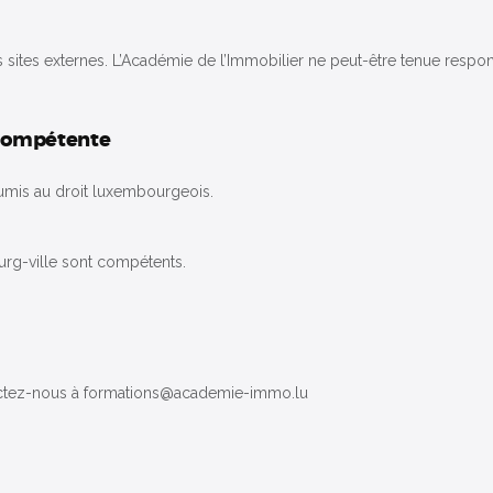
es sites externes. L’Académie de l’Immobilier ne peut-être tenue resp
n compétente
t soumis au droit luxembourgeois.
urg-ville sont compétents.
tactez-nous à formations@academie-immo.lu