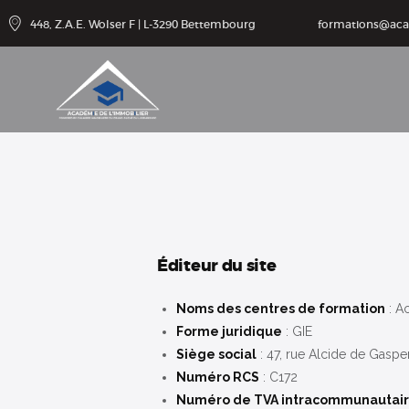
Catalogu
448, Z.A.E. Wolser F | L-3290 Bettembourg
formations@ac
e de
formatio
ns
Agenda
Cotisatio
ns
Éditeur du site
Contact
Noms des centres de formation
: A
Forme juridique
: GIE
Accès
Siège social
: 47, rue Alcide de Gasp
Numéro RCS
: C172
Numéro de TVA intracommunautai