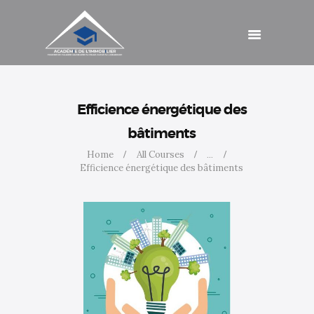
Schulungen
Beiträge
Kontakt
Zugang
Efficience énergétique des
bâtiments
Home
All Courses
...
Efficience énergétique des bâtiments