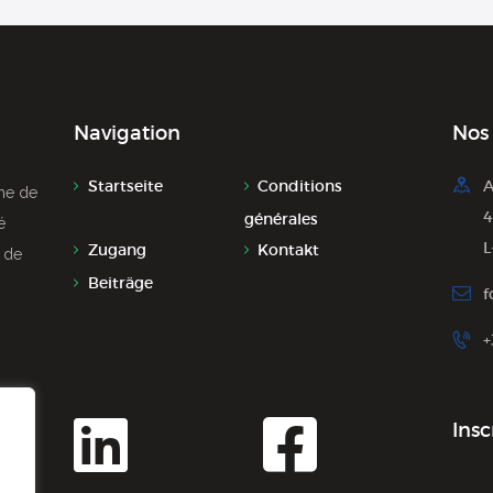
Navigation
Nos
Startseite
Conditions
A
̀me de
4
générales
́
L
Zugang
Kontakt
r de
Beiträge
f
+
Insc