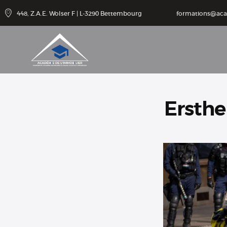
Schulun
448, Z.A.E. Wolser F | L-3290 Bettembourg
formations@ac
gen
Beiträge
Kontakt
Ersthe
Zugang