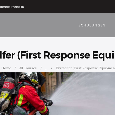
ademie-immo.lu
SCHULUNGEN
lfer (First Response Eq
Home
All Courses
...
Ersthelfer (First Response Equipmen