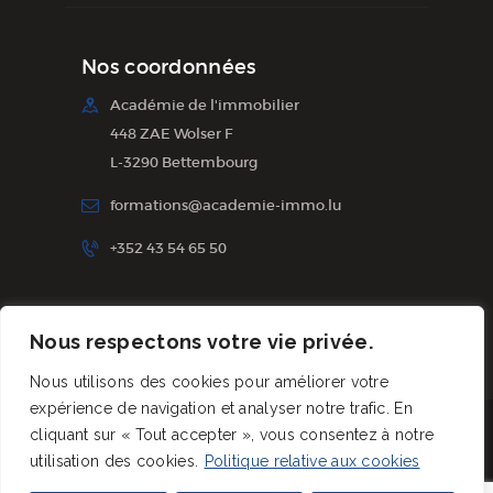
Nos coordonnées
Académie de l'immobilier
448 ZAE Wolser F
L-3290 Bettembourg
formations@academie-immo.lu
+352 43 54 65 50
Inscription à la newsletter
Nous respectons votre vie privée.
Nous utilisons des cookies pour améliorer votre
expérience de navigation et analyser notre trafic. En
2025©Académie de l'immobilier.
All rights
cliquant sur « Tout accepter », vous consentez à notre
utilisation des cookies.
Politique relative aux cookies
reserved.