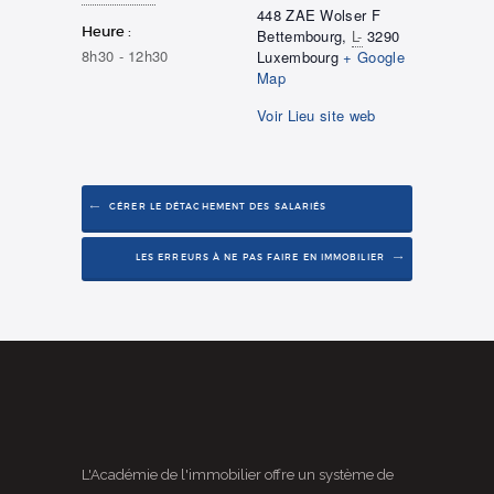
448 ZAE Wolser F
Heure :
Bettembourg
,
L-
3290
8h30 - 12h30
Luxembourg
+ Google
Map
Voir Lieu site web
GÉRER LE DÉTACHEMENT DES SALARIÉS
LES ERREURS À NE PAS FAIRE EN IMMOBILIER
L'Académie de l'immobilier offre un système de