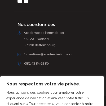
Nos coordonnées
Académie de l'immobilier
448 ZAE Wolser F
L-3290 Bettembourg
formations@academie-immo.lu
+352 43 54 65 50
Inscription à la newsletter
Nous respectons votre vie privée.
Nous utilisons des cookies pour améliorer votre
expérience de navigation et analyser notre trafic. En
2025©Académie de l'immobilier.
All rights
cliquant sur « Tout accepter », vous consentez à notre