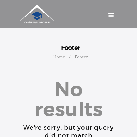
Catalogue de
formations
Agenda
Cotisations
Contact
Accès
Footer
Home
Footer
No
results
We're sorry, but your query
did not match