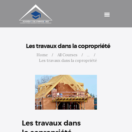
Catalogue de
formations
Agenda
Cotisations
Contact
Accès
Les travaux dans la copropriété
Home
All Courses
...
Les travaux dans la copropriété
Les travaux dans