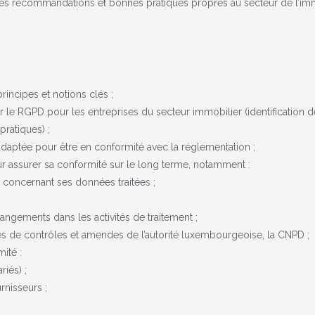
des recommandations et bonnes pratiques propres au secteur de l’immo
ncipes et notions clés ;
 le RGPD pour les entreprises du secteur immobilier (identification 
ratiques) ;
 adaptée pour être en conformité avec la réglementation ;
ur assurer sa conformité sur le long terme, notamment :
concernant ses données traitées ;
angements dans les activités de traitement ;
 de contrôles et amendes de l’autorité luxembourgeoise, la CNPD ;
ité :
riés) ;
rnisseurs ;