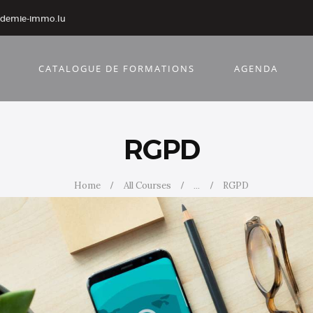
ademie-immo.lu
CATALOGUE DE FORMATIONS
AGENDA
RGPD
Home
All Courses
...
RGPD