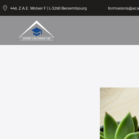
Catalogu
448, Z.A.E. Wolser F | L-3290 Bettembourg
formations@ac
e de
formatio
ns
Agenda
Cotisatio
ns
Contact
Accès