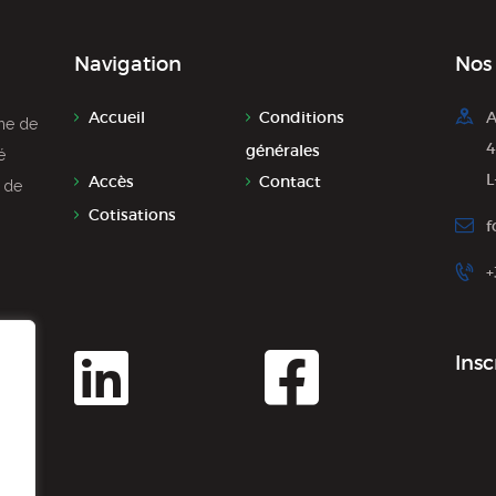
Navigation
Nos
Accueil
Conditions
A
̀me de
4
générales
́
L
Accès
Contact
r de
Cotisations
f
+
Insc