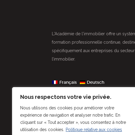
L'Académie de l'immobilier offre un syste
formation professionnelle continue, destine
spécifiquement aux entreprises du secteu
l’immobilier.
Français
Deutsch
Nous respectons votre vie privée.
Nous utilisons des cookies pour améliorer votre
expérience de navigation et analyser notre trafic. En
cliquant sur « Tout accepter », vous consentez à notre
utilisation des cookies.
Politique relative aux cookies