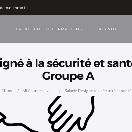
ademie-immo.lu
CATALOGUE DE FORMATIONS
AGENDA
gné à la sécurité et santé
Groupe A
Home
All Courses
...
Salarié Désigné à la sécurité et santé.