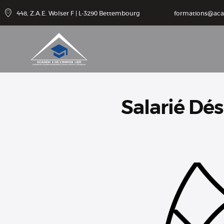
Catalogu
448, Z.A.E. Wolser F | L-3290 Bettembourg
formations@ac
e de
formatio
ns
Agenda
Salarié Dési
Cotisatio
ns
Contact
Accès