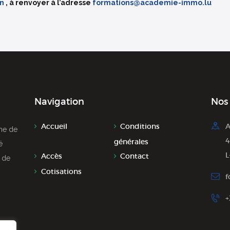
on
, à renvoyer à l’adresse
formations@academie-immo.lu
Navigation
Nos
Accueil
Conditions
A
̀me de
4
générales
́
L
Accès
Contact
r de
Cotisations
f
+