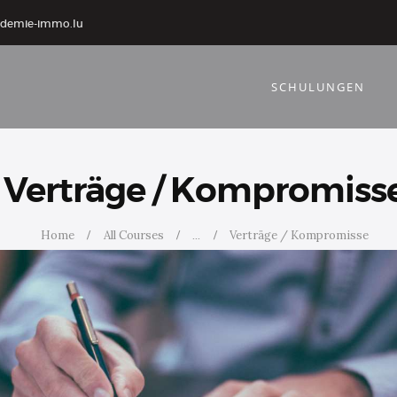
ademie-immo.lu
SCHULUNGEN
Verträge / Kompromiss
Home
All Courses
...
Verträge / Kompromisse