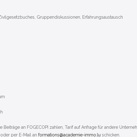
 Zivilgesetzbuches, Gruppendiskussionen, Erfahrungsaustausch
rum
ch
ie Beiträge an FOGECOPI zahlen, Tarif auf Anfrage für andere Untern
 oder per E-Mail an
formations@academie-immo.lu
schicken.