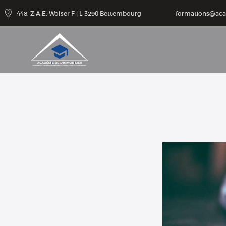
Schulun
448, Z.A.E. Wolser F | L-3290 Bettembourg
formations@ac
gen
Beiträge
Kontakt
Zugang