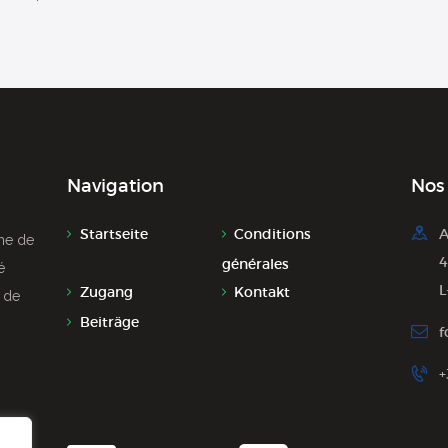
Navigation
Nos
Startseite
Conditions
A
̀me de
4
générales
́
L
Zugang
Kontakt
r de
Beiträge
f
+