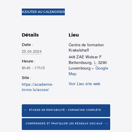
AJOUTER AU CALENDRIER
Détails
Lieu
Centre de formation
Date :
Krakelshaff
25.04.2024
448 ZAE Wolser F
Heure :
Bettembourg
,
L-
3290
8h45 - 17h15
Luxembourg
+ Google
Map
Site :
Voir Lieu site web
https://academie-
immo.lu/acces/
ÉTUDES DE RENTABILITÉ – FORMATION COMPLÈTE
COMPRENDRE ET PRATIQUER LES RÉSEAUX SOCIAUX