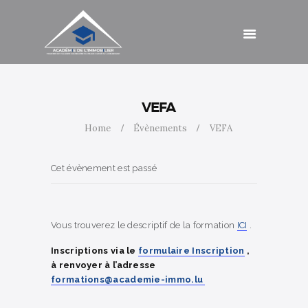
Catalogue de
formations
Agenda
Cotisations
Contact
Accès
VEFA
Home
Évènements
VEFA
Cet évènement est passé
Vous trouverez le descriptif de la formation
ICI
.
Inscriptions via le
formulaire Inscription
,
à renvoyer à l’adresse
formations@academie-immo.lu