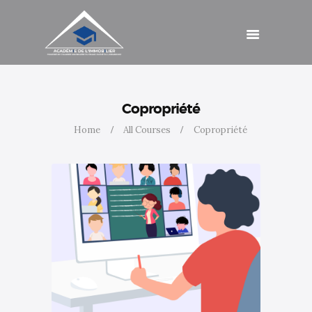
Catalogue de
formations
Agenda
Cotisations
Contact
Accès
Copropriété
Home
All Courses
Copropriété